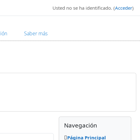
Usted no se ha identificado. (
Acceder
)
ión
Saber más
Bloques
Bloques suplemen
Salta Navegación
Navegación
Página Principal